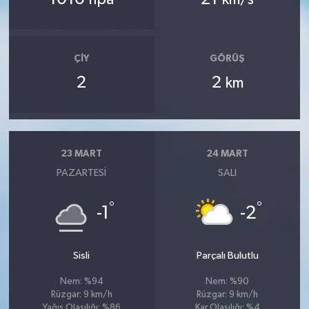
ÇIY
GÖRÜŞ
2
2
km
23 MART
24 MART
PAZARTESI
SALI
°
°
-1
-2
Sisli
Parçalı Bulutlu
Nem: %94
Nem: %90
Rüzgar: 9 km/h
Rüzgar: 9 km/h
Yağış Olasılığı: %86
Kar Olasılığı: %4