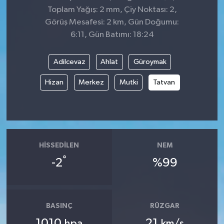
Toplam Yağış: 2 mm, Çiy Noktası: 2,
Görüş Mesafesi: 2 km, Gün Doğumu:
6:11, Gün Batımı: 18:24
Adilcevaz
Ahlat
Güroymak
Hizan
Merkez
Mutki
Tatvan
HISSEDILEN
NEM
°
-2
%99
BASINÇ
RÜZGAR
1010
21
hpa
km/s