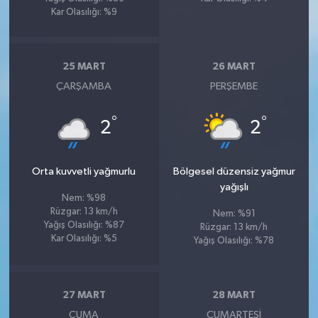
Kar Olasılığı: %9
25 MART
26 MART
ÇARŞAMBA
PERŞEMBE
°
°
2
2
Orta kuvvetli yağmurlu
Bölgesel düzensiz yağmur
yağışlı
Nem: %98
Rüzgar: 13 km/h
Nem: %91
Yağış Olasılığı: %87
Rüzgar: 13 km/h
Kar Olasılığı: %5
Yağış Olasılığı: %78
27 MART
28 MART
CUMA
CUMARTESI