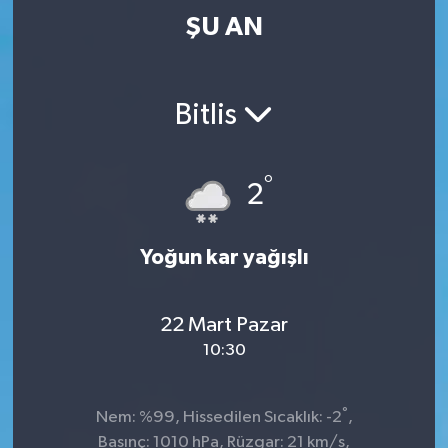
ŞU AN
Bitlis
°
2
Yoğun kar yağışlı
22 Mart Pazar
10:30
°
Nem: %99, Hissedilen Sıcaklık: -2
,
Basınç: 1010 hPa, Rüzgar: 21 km/s,