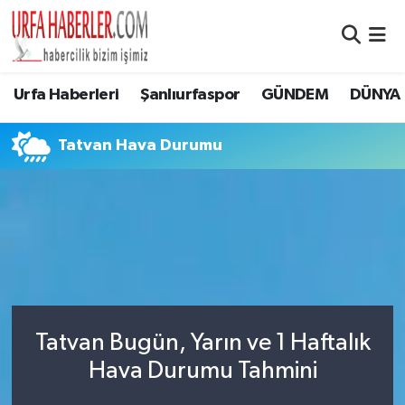
Şanlıurfa Nöbetçi Eczaneler
Urfa Haberleri
Şanlıurfaspor
GÜNDEM
DÜNYA
Şanlıurfa Hava Durumu
Tatvan Hava Durumu
Şanlıurfa Namaz Vakitleri
Şanlıurfa Trafik Yoğunluk Haritası
Süper Lig Puan Durumu ve Fikstür
Tüm Manşetler
Tatvan Bugün, Yarın ve 1 Haftalık
Son Dakika Haberleri
Hava Durumu Tahmini
Haber Arşivi