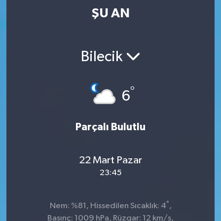
ŞU AN
Bilecik
°
6
Parçalı Bulutlu
22 Mart Pazar
23:45
°
Nem: %81, Hissedilen Sıcaklık: 4
,
Basınç: 1009 hPa, Rüzgar: 12 km/s,