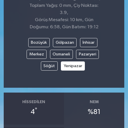
Toplam Yağış: 0 mm, Çiy Noktası:
3.9,
Görüş Mesafesi: 10 km, Gün
Doğumu: 6:58, Gün Batımı: 19:12
Bozüyük
Gölpazarı
İnhisar
Merkez
Osmaneli
Pazaryeri
Söğüt
Yenipazar
HISSEDILEN
NEM
°
4
%81