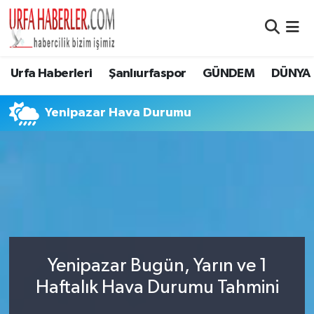
Şanlıurfa Nöbetçi Eczaneler
Urfa Haberleri
Şanlıurfaspor
GÜNDEM
DÜNYA
Şanlıurfa Hava Durumu
Yenipazar Hava Durumu
Şanlıurfa Namaz Vakitleri
Şanlıurfa Trafik Yoğunluk Haritası
Süper Lig Puan Durumu ve Fikstür
Tüm Manşetler
Yenipazar Bugün, Yarın ve 1
Son Dakika Haberleri
Haftalık Hava Durumu Tahmini
Haber Arşivi