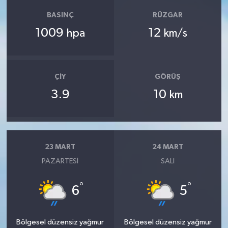
BASINÇ
RÜZGAR
1009
12
hpa
km/s
ÇIY
GÖRÜŞ
3.9
10
km
23 MART
24 MART
PAZARTESI
SALI
°
°
6
5
Bölgesel düzensiz yağmur
Bölgesel düzensiz yağmur