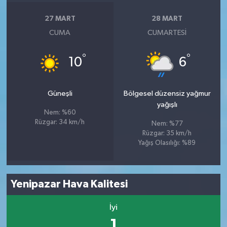
27 MART
28 MART
CUMA
CUMARTESI
°
°
10
6
Güneşli
Bölgesel düzensiz yağmur
yağışlı
Nem: %60
Rüzgar: 34 km/h
Nem: %77
Rüzgar: 35 km/h
Yağış Olasılığı: %89
Yenipazar Hava Kalitesi
İyi
1