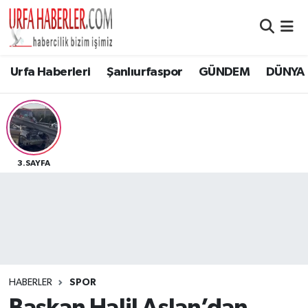
Şanlıurfa Nöbetçi Eczaneler
Urfa Haberleri
Şanlıurfaspor
GÜNDEM
DÜNYA
Şanlıurfa Hava Durumu
Şanlıurfa Namaz Vakitleri
Şanlıurfa Trafik Yoğunluk Haritası
3.SAYFA
Süper Lig Puan Durumu ve Fikstür
Tüm Manşetler
Son Dakika Haberleri
HABERLER
SPOR
Haber Arşivi