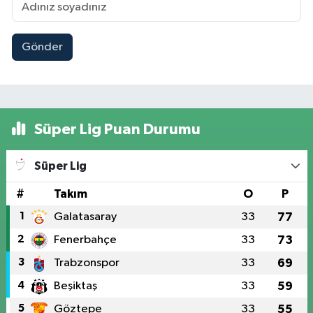
Gönder
Süper Lig Puan Durumu
Süper Lig
#
Takım
O
P
1
Galatasaray
33
77
2
Fenerbahçe
33
73
3
Trabzonspor
33
69
4
Beşiktaş
33
59
5
Göztepe
33
55