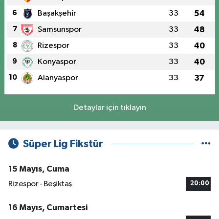
6
Başakşehir
33
54
7
Samsunspor
33
48
8
Rizespor
33
40
9
Konyaspor
33
40
10
Alanyaspor
33
37
Detaylar için tıklayın
Süper Lig Fikstür
15 Mayıs, Cuma
Rizespor - Beşiktaş
20:00
16 Mayıs, Cumartesi