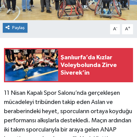
Paylaş
-
+
A
A
Şanlıurfa’da Kızlar
Voleybolunda Zirve
Siverek’in
11 Nisan Kapalı Spor Salonu’nda gerçekleşen
mücadeleyi tribünden takip eden Aslan ve
beraberindeki heyet, sporcuların ortaya koyduğu
performansı alkışlarla destekledi. Maçın ardından
iki takım sporcularıyla bir araya gelen ANAP