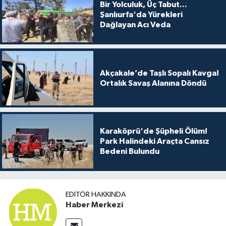
Bir Yolculuk, Üç Tabut...
Şanlıurfa'da Yürekleri
Dağlayan Acı Veda
Akçakale’de Taşlı Sopalı Kavga!
Ortalık Savaş Alanına Döndü
Karaköprü'de Şüpheli Ölüm!
Park Halindeki Araçta Cansız
Bedeni Bulundu
EDITÖR HAKKINDA
Haber Merkezi