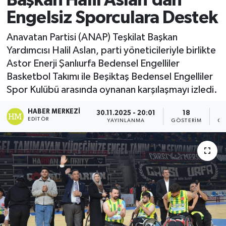
Başkan Halil Aslan’dan
Engelsiz Sporculara Destek
Anavatan Partisi (ANAP) Teşkilat Başkan
Yardımcısı Halil Aslan, parti yöneticileriyle birlikte
Astor Enerji Şanlıurfa Bedensel Engelliler
Basketbol Takımı ile Beşiktaş Bedensel Engelliler
Spor Kulübü arasında oynanan karşılaşmayı izledi.
HABER MERKEZI
30.11.2025 - 20:01
18
EDITÖR
YAYINLANMA
GÖSTERIM
OK