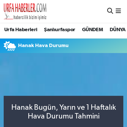
Şanlıurfa Nöbetçi Eczaneler
Urfa Haberleri
Şanlıurfaspor
GÜNDEM
DÜNYA
Şanlıurfa Hava Durumu
Hanak Hava Durumu
Şanlıurfa Namaz Vakitleri
Şanlıurfa Trafik Yoğunluk Haritası
Süper Lig Puan Durumu ve Fikstür
Tüm Manşetler
Hanak Bugün, Yarın ve 1 Haftalık
Son Dakika Haberleri
Hava Durumu Tahmini
Haber Arşivi