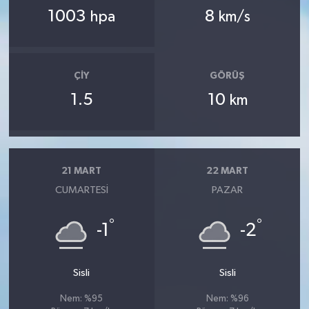
1003
8
hpa
km/s
ÇIY
GÖRÜŞ
1.5
10
km
21 MART
22 MART
CUMARTESI
PAZAR
°
°
-1
-2
Sisli
Sisli
Nem: %95
Nem: %96