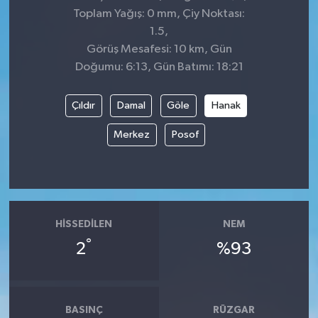
Toplam Yağış: 0 mm, Çiy Noktası:
1.5,
Görüş Mesafesi: 10 km, Gün
Doğumu: 6:13, Gün Batımı: 18:21
Çıldır
Damal
Göle
Hanak
Merkez
Posof
HISSEDILEN
NEM
°
2
%93
BASINÇ
RÜZGAR