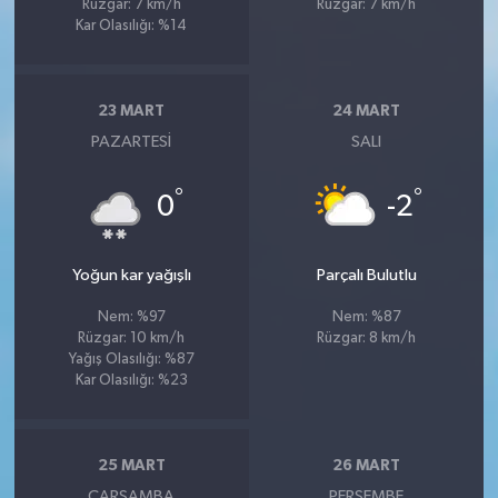
Rüzgar: 7 km/h
Rüzgar: 7 km/h
Kar Olasılığı: %14
23 MART
24 MART
PAZARTESI
SALI
°
°
0
-2
Yoğun kar yağışlı
Parçalı Bulutlu
Nem: %97
Nem: %87
Rüzgar: 10 km/h
Rüzgar: 8 km/h
Yağış Olasılığı: %87
Kar Olasılığı: %23
25 MART
26 MART
ÇARŞAMBA
PERŞEMBE