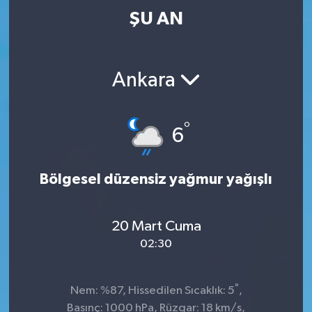
ŞU AN
Ankara
°
6
Bölgesel düzensiz yağmur yağışlı
20 Mart Cuma
02:30
°
Nem: %87, Hissedilen Sıcaklık: 5
,
Basınç: 1000 hPa, Rüzgar: 18 km/s,