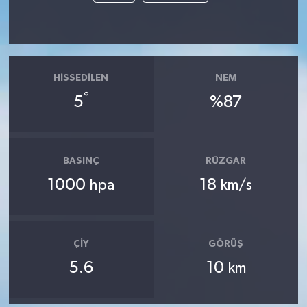
HISSEDILEN
NEM
°
5
%87
BASINÇ
RÜZGAR
1000
18
hpa
km/s
ÇIY
GÖRÜŞ
5.6
10
km