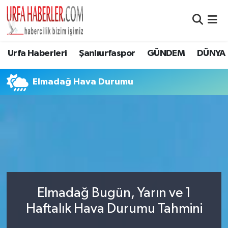
Şanlıurfa Nöbetçi Eczaneler
Urfa Haberleri
Şanlıurfaspor
GÜNDEM
DÜNYA
Şanlıurfa Hava Durumu
Elmadağ Hava Durumu
Şanlıurfa Namaz Vakitleri
Şanlıurfa Trafik Yoğunluk Haritası
Süper Lig Puan Durumu ve Fikstür
Tüm Manşetler
Elmadağ Bugün, Yarın ve 1
Son Dakika Haberleri
Haftalık Hava Durumu Tahmini
Haber Arşivi