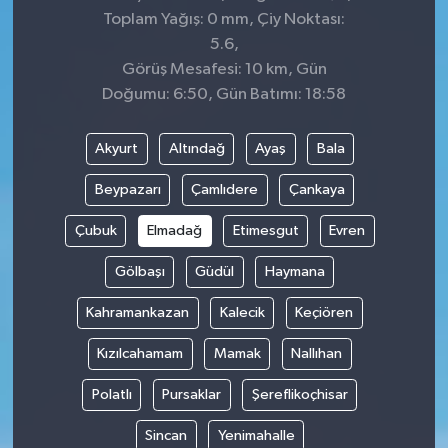
Toplam Yağış: 0 mm, Çiy Noktası:
5.6,
Görüş Mesafesi: 10 km, Gün
Doğumu: 6:50, Gün Batımı: 18:58
Akyurt
Altındağ
Ayaş
Bala
Beypazarı
Çamlıdere
Çankaya
Çubuk
Elmadağ
Etimesgut
Evren
Gölbaşı
Güdül
Haymana
Kahramankazan
Kalecik
Keçiören
Kızılcahamam
Mamak
Nallıhan
Polatlı
Pursaklar
Şereflikoçhisar
Sincan
Yenimahalle