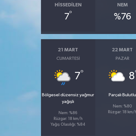
HISSEDILEN
NEM
°
7
%76
21 MART
22 MART
CUMARTESI
PAZAR
°
7
8
Bölgesel düzensiz yağmur
Parçalı Bulutl
yağışlı
Nem: %80
Rüzgar: 18 km/
Nem: %86
Rüzgar: 18 km/h
Yağış Olasılığı: %84