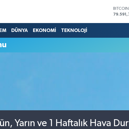
BITCOI
79.591,
DOLAR
45,436
EM
DÜNYA
EKONOMİ
TEKNOLOJİ
EURO
53,386
STERLİN
mu
61,603
G.ALTIN
6862,0
BİST10
14.598
n, Yarın ve 1 Haftalık Hava D