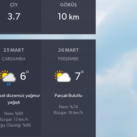
ÇIY
GÖRÜŞ
3.7
10
km
25 MART
26 MART
ÇARŞAMBA
PERŞEMBE
°
°
6
7
sel düzensiz yağmur
Parçalı Bulutlu
yağışlı
Nem: %74
Rüzgar: 16 km/h
Nem: %89
Rüzgar: 13 km/h
ğış Olasılığı: %86