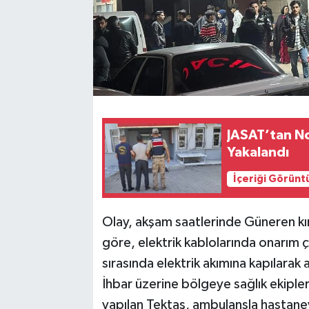
JASAT’tan No
Yakalandı
İçeriği Görünt
Olay, akşam saatlerinde Güneren kı
göre, elektrik kablolarında onarım 
sırasında elektrik akımına kapılarak 
İhbar üzerine bölgeye sağlık ekipler
yapılan Tektaş, ambulansla hastaney