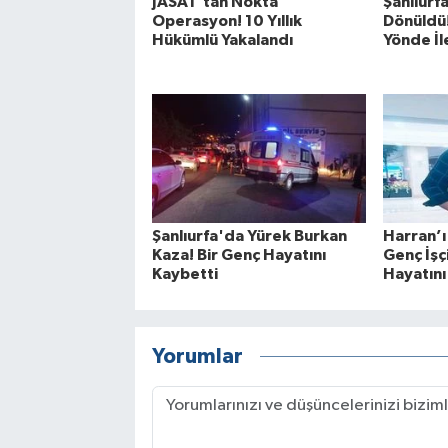
JASAT’tan Nokta
Şanlıurf
Operasyon! 10 Yıllık
Dönüldü
Hükümlü Yakalandı
Yönde İl
Şanlıurfa'da Yürek Burkan
Harran’ı
Kaza! Bir Genç Hayatını
Genç İşç
Kaybetti
Hayatını
Yorumlar