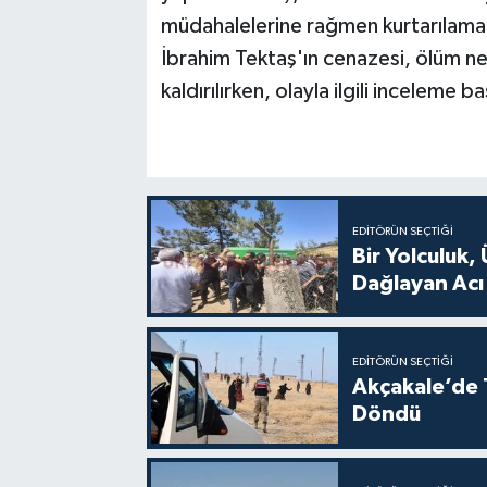
müdahalelerine rağmen kurtarılama
İbrahim Tektaş'ın cenazesi, ölüm ne
kaldırılırken, olayla ilgili inceleme ba
EDITÖRÜN SEÇTIĞI
Bir Yolculuk, 
Dağlayan Acı
EDITÖRÜN SEÇTIĞI
Akçakale’de T
Döndü