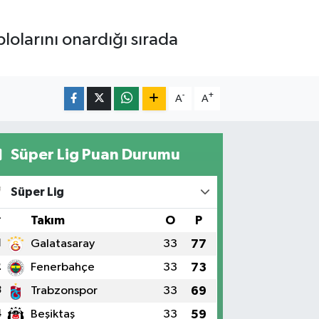
lolarını onardığı sırada
-
+
A
A
Süper Lig Puan Durumu
Süper Lig
#
Takım
O
P
1
Galatasaray
33
77
2
Fenerbahçe
33
73
3
Trabzonspor
33
69
4
Beşiktaş
33
59