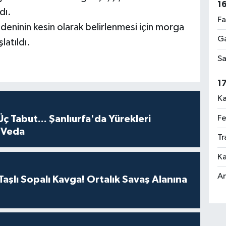
1
dı.
Fa
deninin kesin olarak belirlenmesi için morga
Ga
şlatıldı.
Sa
1
Ka
Üç Tabut... Şanlıurfa'da Yürekleri
Fe
 Veda
Tr
Ka
An
aşlı Sopalı Kavga! Ortalık Savaş Alanına