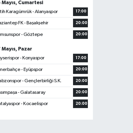
6 Mayıs, Cumartesi
tih Karagümrük - Alanyaspor
17:00
ziantep FK - Başakşehir
20:00
msunspor - Göztepe
20:00
7 Mayıs, Pazar
yserispor - Konyaspor
17:00
nerbahçe - Eyüpspor
20:00
abzonspor - Gençlerbirliği S.K.
20:00
sımpaşa - Galatasaray
20:00
talyaspor - Kocaelispor
20:00