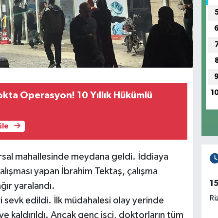
1
kta Operasyon! 10 Yıllık Hükümlü
üle
rsal mahallesinde meydana geldi. İddiaya
çalışması yapan İbrahim Tektaş, çalışma
1
ağır yaralandı.
Ri
i sevk edildi. İlk müdahalesi olay yerinde
e kaldırıldı. Ancak genç işçi, doktorların tüm