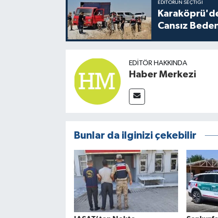
EDITÖRÜN SEÇTIĞI
Karaköprü'de
Cansız Beden
EDITÖR HAKKINDA
Haber Merkezi
Bunlar da ilginizi çekebilir