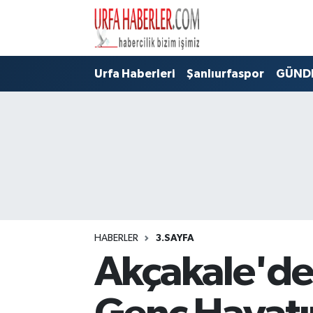
Şanlıurfa Nöbetçi Eczaneler
Urfa Haberleri
Şanlıurfaspor
GÜND
Şanlıurfa Hava Durumu
Şanlıurfa Namaz Vakitleri
Şanlıurfa Trafik Yoğunluk Haritası
Süper Lig Puan Durumu ve Fikstür
Tüm Manşetler
HABERLER
3.SAYFA
Akçakale'de 
Son Dakika Haberleri
Haber Arşivi