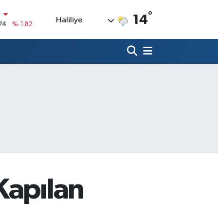
°
14
Haliliye
20
%0.02
90
%0.19
80
%0.18
9000
%0.19
0
,00
%0
N
74
%-1.82
Kapılan