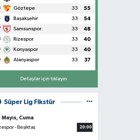
5
Göztepe
33
55
6
Başakşehir
33
54
7
Samsunspor
33
48
8
Rizespor
33
40
9
Konyaspor
33
40
0
Alanyaspor
33
37
Detaylar için tıklayın
Süper Lig Fikstür
5 Mayıs, Cuma
zespor - Beşiktaş
20:00