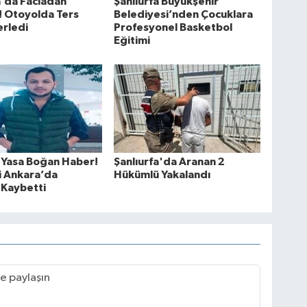
a’da Faciadan
Şanlıurfa Büyükşehir
! Otoyolda Ters
Belediyesi’nden Çocuklara
erledi
Profesyonel Basketbol
Eğitimi
 Yasa Boğan Haber!
Şanlıurfa'da Aranan 2
i Ankara’da
Hükümlü Yakalandı
 Kaybetti