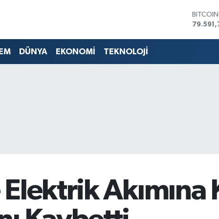
DOLAR
45,436
EURO
53,386
EM
DÜNYA
EKONOMİ
TEKNOLOJİ
STERLİN
61,603
G.ALTIN
6862,0
BİST10
14.598
BITCOI
79.591,
Elektrik Akımına 