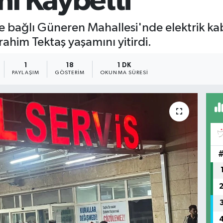
nı Kaybetti
ne bağlı Güneren Mahallesi'nde elektrik kab
rahim Tektaş yaşamını yitirdi.
1
18
1 DK
PAYLAŞIM
GÖSTERIM
OKUNMA SÜRESI