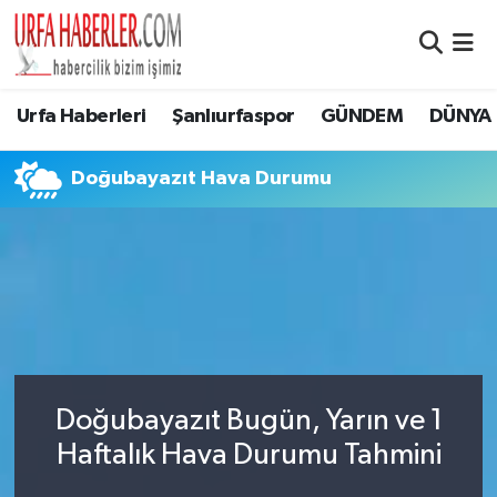
Şanlıurfa Nöbetçi Eczaneler
Urfa Haberleri
Şanlıurfaspor
GÜNDEM
DÜNYA
Şanlıurfa Hava Durumu
Doğubayazıt Hava Durumu
Şanlıurfa Namaz Vakitleri
Şanlıurfa Trafik Yoğunluk Haritası
Süper Lig Puan Durumu ve Fikstür
Tüm Manşetler
Doğubayazıt Bugün, Yarın ve 1
Son Dakika Haberleri
Haftalık Hava Durumu Tahmini
Haber Arşivi