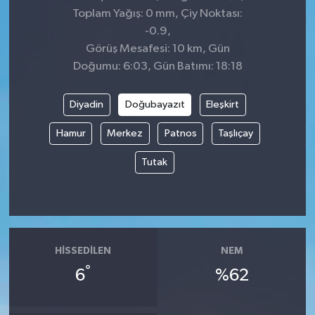
Toplam Yağış: 0 mm, Çiy Noktası:
-0.9,
Görüş Mesafesi: 10 km, Gün
Doğumu: 6:03, Gün Batımı: 18:18
Diyadin
Doğubayazıt
Eleşkirt
Hamur
Merkez
Patnos
Taşlıçay
Tutak
HISSEDILEN
NEM
°
6
%62