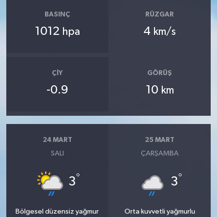
BASINÇ
RÜZGAR
1012
4
hpa
km/s
ÇIY
GÖRÜŞ
-0.9
10
km
24 MART
25 MART
SALI
ÇARŞAMBA
°
°
3
3
Bölgesel düzensiz yağmur
Orta kuvvetli yağmurlu