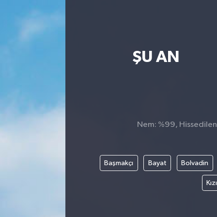
ŞU AN
Nem: %99, Hissedilen S
Başmakçı
Bayat
Bolvadin
Kız