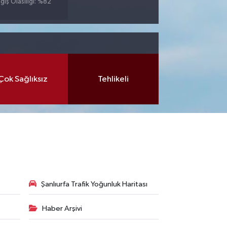
ğış Olasılığı: %82
Çok Sağlıksız
Tehlikeli
Şanlıurfa Trafik Yoğunluk Haritası
Haber Arşivi