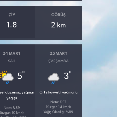
ÇIY
GÖRÜŞ
1.8
2
km
24 MART
25 MART
SALI
ÇARŞAMBA
°
°
5
3
sel düzensiz yağmur
Orta kuvvetli yağmurlu
yağışlı
Nem: %97
Rüzgar: 14 km/h
Nem: %89
Yağış Olasılığı: %89
Rüzgar: 10 km/h