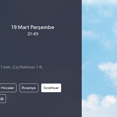
19 Mart Perşembe
21:45
 1 mm, Çiy Noktası: 1.8,
Hocalar
İhsaniye
İscehisar
ğı