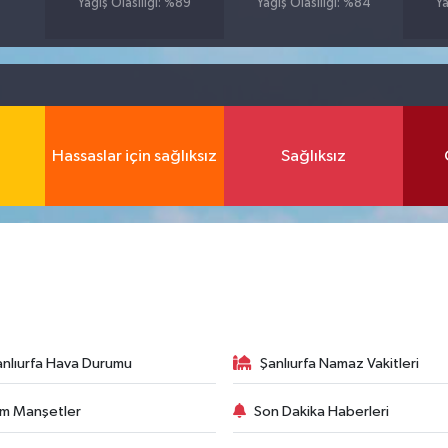
7
Yağış Olasılığı: %89
Yağış Olasılığı: %84
Ya
Hassaslar için sağlıksız
Sağlıksız
anlıurfa Hava Durumu
Şanlıurfa Namaz Vakitleri
m Manşetler
Son Dakika Haberleri