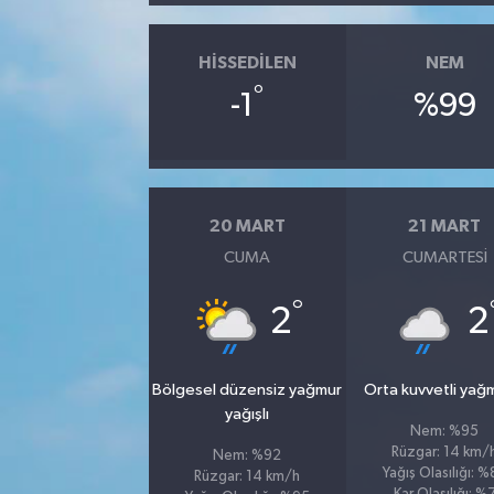
HISSEDILEN
NEM
°
-1
%99
20 MART
21 MART
CUMA
CUMARTESI
°
2
2
Bölgesel düzensiz yağmur
Orta kuvvetli yağ
yağışlı
Nem: %95
Rüzgar: 14 km/
Nem: %92
Yağış Olasılığı: 
Rüzgar: 14 km/h