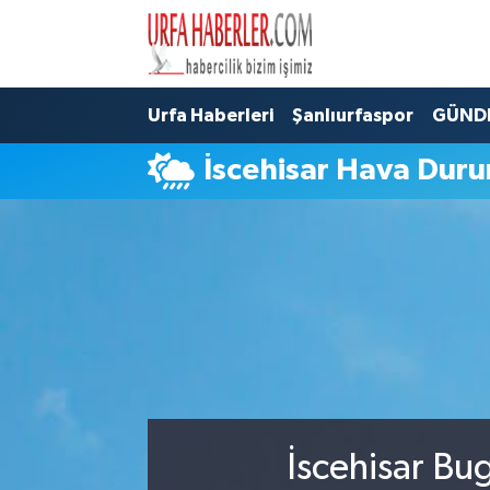
Şanlıurfa Nöbetçi Eczaneler
Urfa Haberleri
Şanlıurfaspor
GÜND
Şanlıurfa Hava Durumu
İscehisar Hava Dur
Şanlıurfa Namaz Vakitleri
Şanlıurfa Trafik Yoğunluk Haritası
Süper Lig Puan Durumu ve Fikstür
Tüm Manşetler
Son Dakika Haberleri
İscehisar Bu
Haber Arşivi