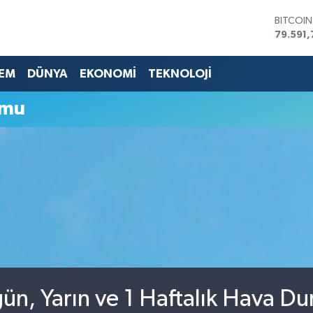
BITCOI
79.591,
DOLAR
45,436
EM
DÜNYA
EKONOMİ
TEKNOLOJİ
EURO
53,386
STERLİN
umu
61,603
G.ALTIN
6862,0
BİST10
14.598
gün, Yarın ve 1 Haftalık Hava D