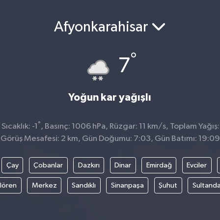
Afyonkarahisar
°
7
Yoğun kar yağışlı
°
ıcaklık: -1
, Basınç: 1006 hPa, Rüzgar: 11 km/s, Toplam Yağış:
Görüş Mesafesi: 2 km, Gün Doğumu: 7:03, Gün Batımı: 19:09
Çay
Çobanlar
Dazkırı
Dinar
Emirdağ
Evciler
ılören
Merkez
Sandıklı
Sinanpaşa
Şuhut
Sultanda