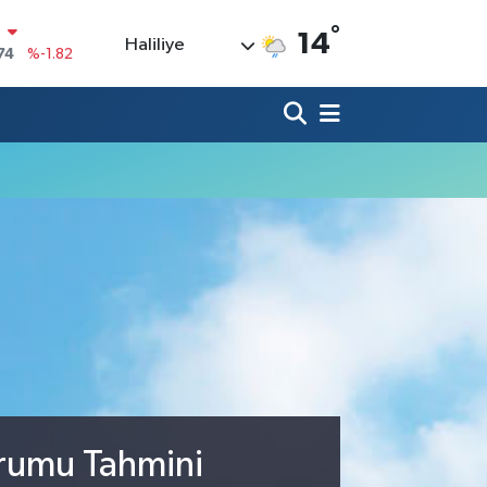
N
°
14
Haliliye
74
%-1.82
20
%0.02
90
%0.19
80
%0.18
9000
%0.19
0
,00
%0
urumu Tahmini