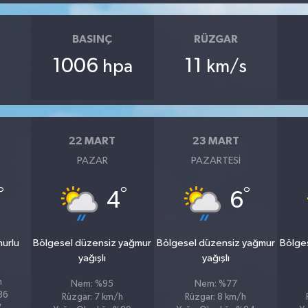
BASINÇ
RÜZGAR
1006
11
hpa
km/s
22 MART
23 MART
PAZAR
PAZARTESI
°
°
°
4
6
murlu
Bölgesel düzensiz yağmur
Bölgesel düzensiz yağmur
Bölge
yağışlı
yağışlı
h
Nem: %95
Nem: %77
%86
Rüzgar: 7 km/h
Rüzgar: 8 km/h