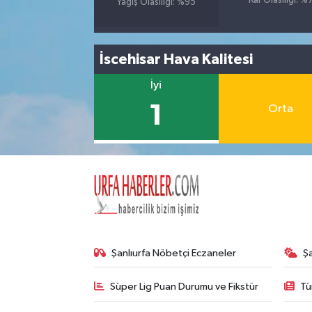
Kar Olasılığı: %
Yağış Olasılığı: %95
İscehisar Hava Kalitesi
İyi
1
Orta
Şanlıurfa Nöbetçi Eczaneler
Ş
Süper Lig Puan Durumu ve Fikstür
Tü