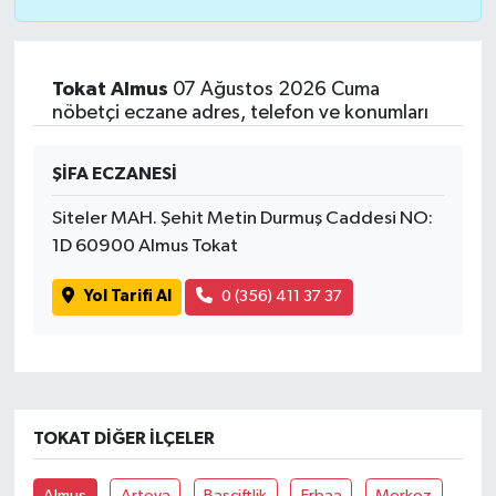
Tokat Almus
07 Ağustos 2026 Cuma
nöbetçi eczane adres, telefon ve konumları
ŞİFA ECZANESİ
Siteler MAH. Şehit Metin Durmuş Caddesi NO:
1D 60900 Almus Tokat
Yol Tarifi Al
0 (356) 411 37 37
TOKAT DIĞER İLÇELER
Almus
Artova
Başçiftlik
Erbaa
Merkez