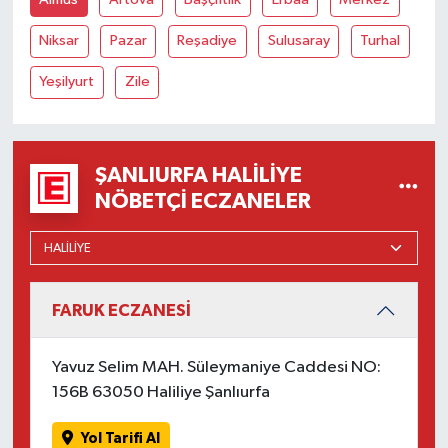
Niksar
Pazar
Reşadiye
Sulusaray
Turhal
Yeşilyurt
Zile
ŞANLIURFA HALILIYE
NÖBETÇI ECZANELER
FARUK ECZANESİ
Yavuz Selim MAH. Süleymaniye Caddesi NO:
156B 63050 Haliliye Şanlıurfa
Yol Tarifi Al