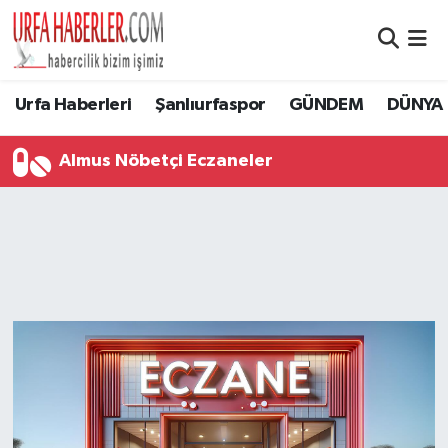
Şanlıurfa Nöbetçi Eczaneler
Urfa Haberleri
Şanlıurfaspor
GÜNDEM
DÜNYA
Şanlıurfa Hava Durumu
Almus Nöbetçi Eczaneler
Şanlıurfa Namaz Vakitleri
Şanlıurfa Trafik Yoğunluk Haritası
Süper Lig Puan Durumu ve Fikstür
Tüm Manşetler
Son Dakika Haberleri
Haber Arşivi