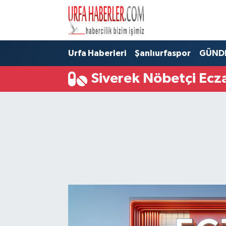
Şanlıurfa Nöbetçi Eczaneler
Urfa Haberleri
Şanlıurfaspor
GÜND
Şanlıurfa Hava Durumu
Siverek Nöbetçi Ecz
Şanlıurfa Namaz Vakitleri
Şanlıurfa Trafik Yoğunluk Haritası
Süper Lig Puan Durumu ve Fikstür
Tüm Manşetler
Son Dakika Haberleri
Haber Arşivi