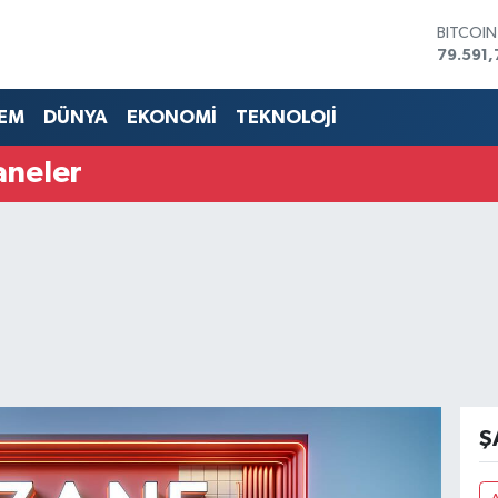
BITCOI
79.591,
DOLAR
45,436
EM
DÜNYA
EKONOMİ
TEKNOLOJİ
EURO
53,386
aneler
STERLİN
61,603
G.ALTIN
6862,0
BİST10
14.598
Ş