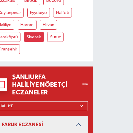
Akçakale
Birecik
Bozova
eylanpınar
Eyyübiye
Halfeti
aliliye
Harran
Hilvan
Karaköprü
Siverek
Suruç
iranşehir
ŞANLIURFA
HALILIYE NÖBETÇI
ECZANELER
FARUK ECZANESİ