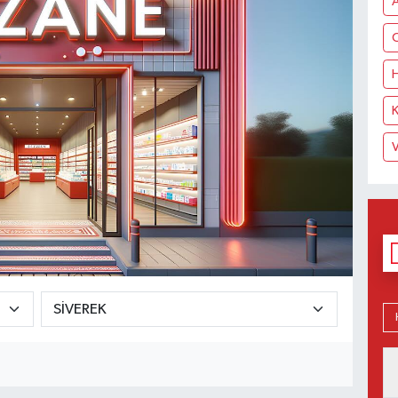
C
H
V