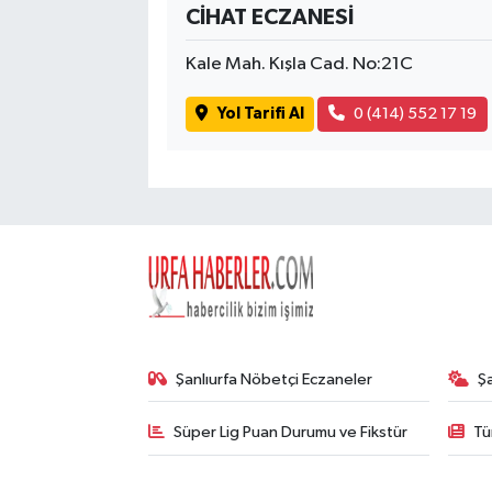
CİHAT ECZANESİ
Kale Mah. Kışla Cad. No:21C
Yol Tarifi Al
0 (414) 552 17 19
Şanlıurfa Nöbetçi Eczaneler
Ş
Süper Lig Puan Durumu ve Fikstür
Tü