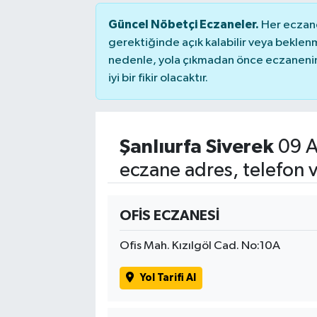
Güncel Nöbetçi Eczaneler.
Her eczane
gerektiğinde açık kalabilir veya bekle
nedenle, yola çıkmadan önce eczanenin 
iyi bir fikir olacaktır.
Şanlıurfa Siverek
09 A
eczane adres, telefon 
OFİS ECZANESİ
Ofis Mah. Kızılgöl Cad. No:10A
Yol Tarifi Al