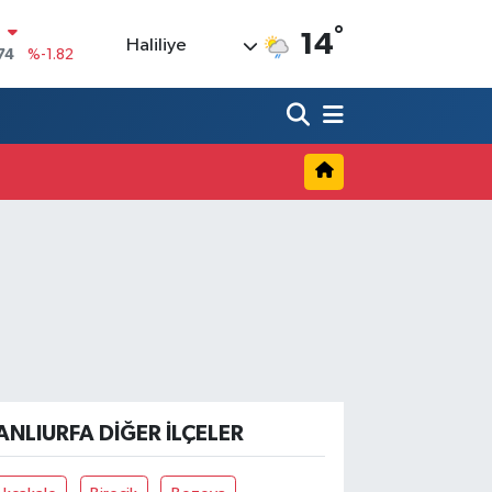
°
N
14
Haliliye
74
%-1.82
20
%0.02
90
%0.19
80
%0.18
9000
%0.19
0
,00
%0
ANLIURFA DIĞER İLÇELER