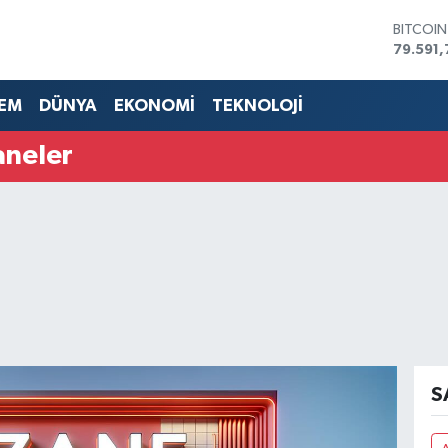
BITCOI
79.591,
DOLAR
45,436
EM
DÜNYA
EKONOMİ
TEKNOLOJİ
EURO
53,386
aneler
STERLİN
61,603
G.ALTIN
6862,0
BİST10
14.598
S