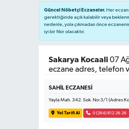
Güncel Nöbetçi Eczaneler.
Her eczane
gerektiğinde açık kalabilir veya bekle
nedenle, yola çıkmadan önce eczanenin 
iyi bir fikir olacaktır.
Sakarya Kocaali
07 Ağ
eczane adres, telefon 
SAHİL ECZANESİ
Yayla Mah. 342. Sok. No:3/1 (Adres
Yol Tarifi Al
0 (264) 812 26 26