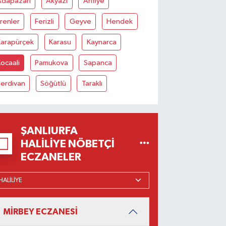
Adapazarı
Akyazı
Arifiye
renler
Ferizli
Geyve
Hendek
Karapürçek
Karasu
Kaynarca
ocaali
Pamukova
Sapanca
Serdivan
Söğütlü
Taraklı
ŞANLIURFA
HALILIYE NÖBETÇI
ECZANELER
MİRBEY ECZANESİ