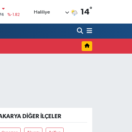
°
N
14
Haliliye
74
%-1.82
20
%0.02
90
%0.19
80
%0.18
9000
%0.19
0
,00
%0
AKARYA DIĞER İLÇELER