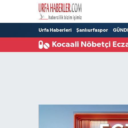
Şanlıurfa Nöbetçi Eczaneler
Urfa Haberleri
Şanlıurfaspor
GÜND
Şanlıurfa Hava Durumu
Kocaali Nöbetçi Ecz
Şanlıurfa Namaz Vakitleri
Şanlıurfa Trafik Yoğunluk Haritası
Süper Lig Puan Durumu ve Fikstür
Tüm Manşetler
Son Dakika Haberleri
Haber Arşivi