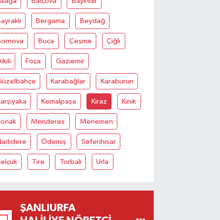
liağa
Balçova
Bayındır
ayraklı
Bergama
Beydağ
Bornova
Buca
Çeşme
Çiğli
ikili
Foça
Gaziemir
Güzelbahçe
Karabağlar
Karaburun
arşıyaka
Kemalpaşa
Kiraz
Kınık
Konak
Menderes
Menemen
arlıdere
Ödemiş
Seferihisar
elçuk
Tire
Torbalı
Urla
ŞANLIURFA