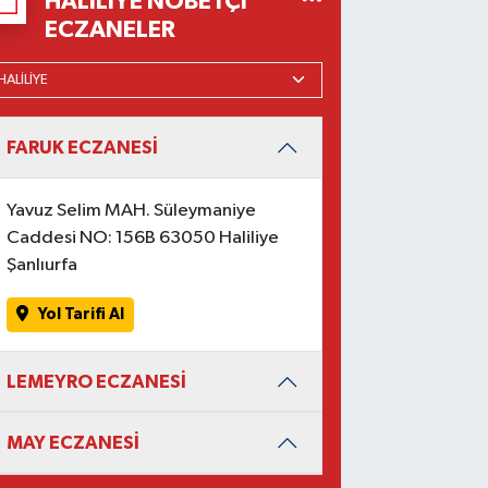
HALILIYE NÖBETÇI
ECZANELER
FARUK ECZANESİ
Yavuz Selim MAH. Süleymaniye
Caddesi NO: 156B 63050 Haliliye
Şanlıurfa
Yol Tarifi Al
LEMEYRO ECZANESİ
MAY ECZANESİ