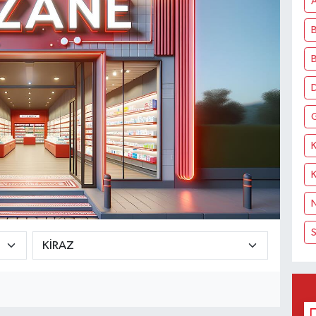
A
B
D
K
N
S