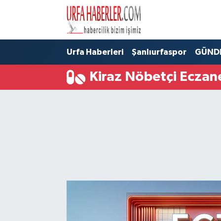
Şanlıurfa Nöbetçi Eczaneler
Urfa Haberleri
Şanlıurfaspor
GÜND
Şanlıurfa Hava Durumu
Kiraz Nöbetçi Eczan
Şanlıurfa Namaz Vakitleri
Şanlıurfa Trafik Yoğunluk Haritası
Süper Lig Puan Durumu ve Fikstür
Tüm Manşetler
Son Dakika Haberleri
Haber Arşivi