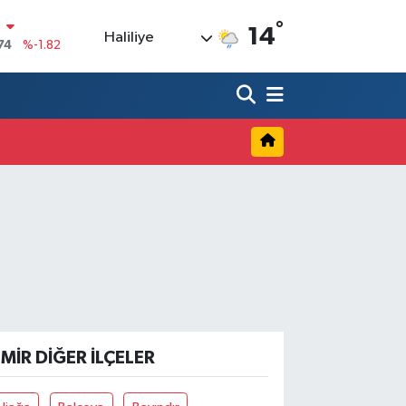
°
N
14
Haliliye
74
%-1.82
20
%0.02
90
%0.19
80
%0.18
9000
%0.19
0
,00
%0
ZMIR DIĞER İLÇELER