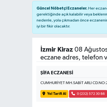
Güncel Nöbetçi Eczaneler.
Her eczane
gerektiğinde açık kalabilir veya bekle
nedenle, yola çıkmadan önce eczanenin 
iyi bir fikir olacaktır.
İzmir Kiraz
08 Ağustos
eczane adres, telefon 
ŞİFA ECZANESİ
CUMHURİYET MH.SABİT ARLI CD.NO:
Yol Tarifi Al
0 (232) 572 30 86