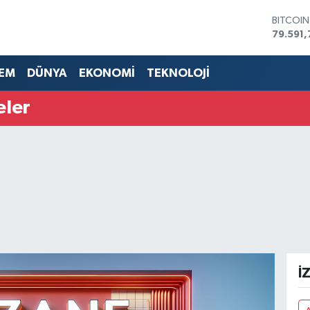
BITCOI
79.591,
DOLAR
45,436
EM
DÜNYA
EKONOMİ
TEKNOLOJİ
EURO
53,386
eler
STERLİN
61,603
G.ALTIN
6862,0
BİST10
14.598
İ