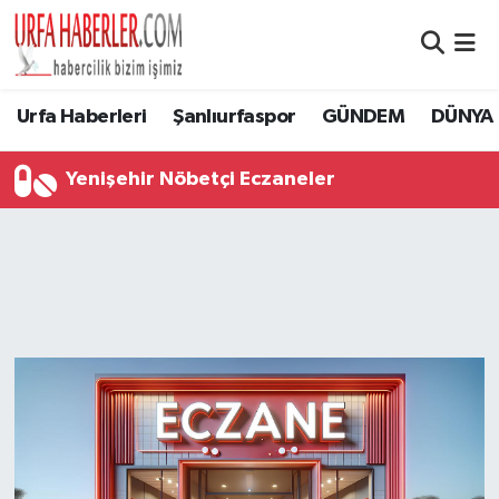
Şanlıurfa Nöbetçi Eczaneler
Urfa Haberleri
Şanlıurfaspor
GÜNDEM
DÜNYA
Şanlıurfa Hava Durumu
Yenişehir Nöbetçi Eczaneler
Şanlıurfa Namaz Vakitleri
Şanlıurfa Trafik Yoğunluk Haritası
Süper Lig Puan Durumu ve Fikstür
Tüm Manşetler
Son Dakika Haberleri
Haber Arşivi