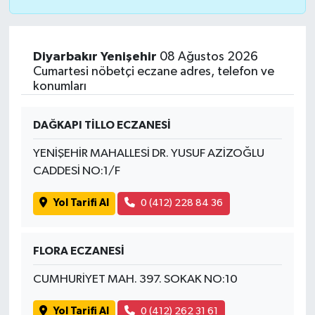
Diyarbakır Yenişehir
08 Ağustos 2026
Cumartesi nöbetçi eczane adres, telefon ve
konumları
DAĞKAPI TİLLO ECZANESİ
YENİŞEHİR MAHALLESİ DR. YUSUF AZİZOĞLU
CADDESİ NO:1/F
Yol Tarifi Al
0 (412) 228 84 36
FLORA ECZANESİ
CUMHURİYET MAH. 397. SOKAK NO:10
Yol Tarifi Al
0 (412) 262 31 61