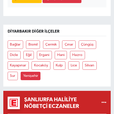
DIYARBAKIR DIĞER İLÇELER
Bağlar
Bismil
Çermik
Çınar
Çüngüş
Dicle
Eğil
Ergani
Hani
Hazro
Kayapınar
Kocaköy
Kulp
Lice
Silvan
Sur
Yenişehir
ŞANLIURFA HALILIYE
NÖBETÇI ECZANELER