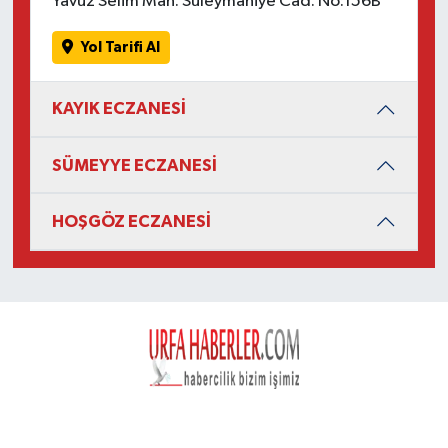
Yavuz Selim Mah. Süleymaniye Cad. No:156B
Yol Tarifi Al
KAYIK ECZANESİ
SÜMEYYE ECZANESİ
HOŞGÖZ ECZANESİ