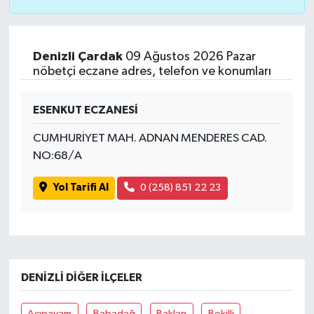
Denizli Çardak
09 Ağustos 2026 Pazar
nöbetçi eczane adres, telefon ve konumları
ESENKUT ECZANESİ
CUMHURİYET MAH. ADNAN MENDERES CAD.
NO:68/A
Yol Tarifi Al
0 (258) 851 22 23
DENIZLI DIĞER İLÇELER
Acıpayam
Babadağ
Baklan
Bekilli