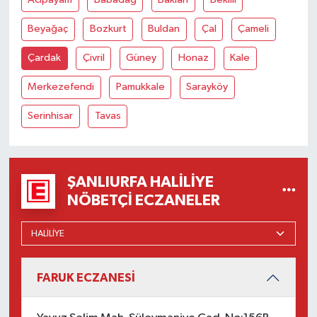
Beyağaç
Bozkurt
Buldan
Çal
Çameli
Çardak
Çivril
Güney
Honaz
Kale
Merkezefendi
Pamukkale
Sarayköy
Serinhisar
Tavas
ŞANLIURFA HALILIYE
NÖBETÇI ECZANELER
FARUK ECZANESİ