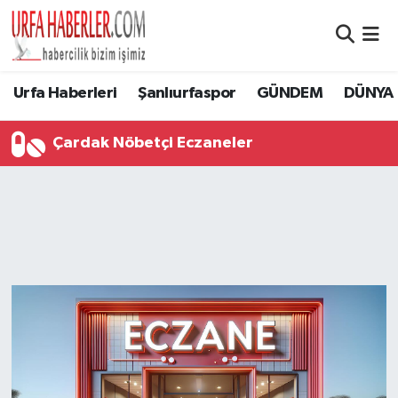
Şanlıurfa Nöbetçi Eczaneler
Urfa Haberleri
Şanlıurfaspor
GÜNDEM
DÜNYA
Şanlıurfa Hava Durumu
Çardak Nöbetçi Eczaneler
Şanlıurfa Namaz Vakitleri
Şanlıurfa Trafik Yoğunluk Haritası
Süper Lig Puan Durumu ve Fikstür
Tüm Manşetler
Son Dakika Haberleri
Haber Arşivi