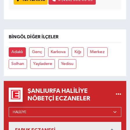
BINGÖL DIĞER İLÇELER
Adaklı
Genç
Karlıova
Kiğı
Merkez
Solhan
Yayladere
Yedisu
ŞANLIURFA HALILIYE
NÖBETÇI ECZANELER