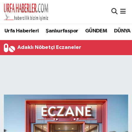
Şanlıurfa Nöbetçi Eczaneler
Urfa Haberleri
Şanlıurfaspor
GÜNDEM
DÜNYA
Şanlıurfa Hava Durumu
Adaklı Nöbetçi Eczaneler
Şanlıurfa Namaz Vakitleri
Şanlıurfa Trafik Yoğunluk Haritası
Süper Lig Puan Durumu ve Fikstür
Tüm Manşetler
Son Dakika Haberleri
Haber Arşivi