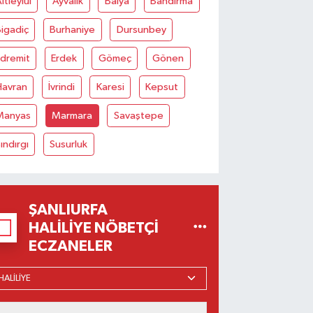
ltıeylül
Ayvalık
Balya
Bandırma
igadiç
Burhaniye
Dursunbey
Edremit
Erdek
Gömeç
Gönen
Havran
İvrindi
Karesi
Kepsut
Manyas
Marmara
Savaştepe
ındırgı
Susurluk
ŞANLIURFA
HALILIYE NÖBETÇI
ECZANELER