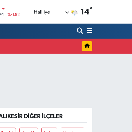
°
N
14
Haliliye
74
%-1.82
20
%0.02
90
%0.19
80
%0.18
9000
%0.19
0
,00
%0
ALIKESIR DIĞER İLÇELER