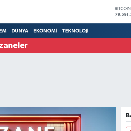
BITCOI
79.591,
DOLAR
45,436
EM
DÜNYA
EKONOMİ
TEKNOLOJİ
EURO
53,386
zaneler
STERLİN
61,603
G.ALTIN
6862,0
BİST10
14.598
B