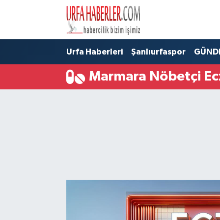
Şanlıurfa Nöbetçi Eczaneler
Urfa Haberleri
Şanlıurfaspor
GÜND
Şanlıurfa Hava Durumu
Marmara Nöbetçi Ec
Şanlıurfa Namaz Vakitleri
Şanlıurfa Trafik Yoğunluk Haritası
Süper Lig Puan Durumu ve Fikstür
Tüm Manşetler
Son Dakika Haberleri
Haber Arşivi