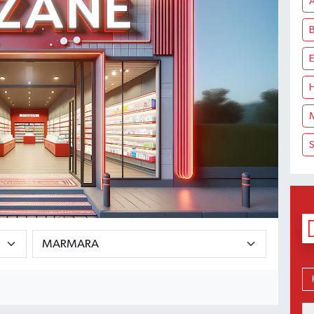
A
B
S