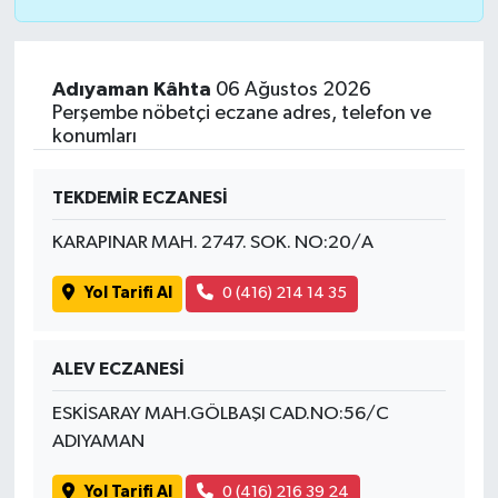
Adıyaman Kâhta
06 Ağustos 2026
Perşembe nöbetçi eczane adres, telefon ve
konumları
TEKDEMİR ECZANESİ
KARAPINAR MAH. 2747. SOK. NO:20/A
Yol Tarifi Al
0 (416) 214 14 35
ALEV ECZANESİ
ESKİSARAY MAH.GÖLBAŞI CAD.NO:56/C
ADIYAMAN
Yol Tarifi Al
0 (416) 216 39 24