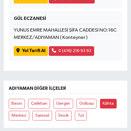
GÜL ECZANESİ
YUNUS EMRE MAHALLESİ ŞİFA CADDESİ NO:16C
MERKEZ/ADIYAMAN ( Konteyner )
Yol Tarifi Al
0 (416) 216 93 93
ADIYAMAN DIĞER İLÇELER
Besni
Çelikhan
Gerger
Gölbaşı
Kâhta
Merkez
Samsat
Sincik
Tut