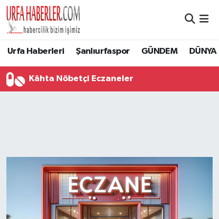
Şanlıurfa Nöbetçi Eczaneler
Urfa Haberleri
Şanlıurfaspor
GÜNDEM
DÜNYA
Şanlıurfa Hava Durumu
Kâhta Nöbetçi Eczaneler
Şanlıurfa Namaz Vakitleri
Şanlıurfa Trafik Yoğunluk Haritası
Süper Lig Puan Durumu ve Fikstür
Tüm Manşetler
Son Dakika Haberleri
Haber Arşivi