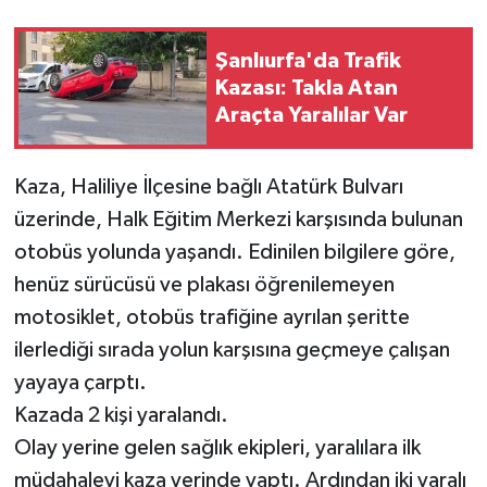
Şanlıurfa'da Trafik
Kazası: Takla Atan
Araçta Yaralılar Var
Kaza, Haliliye İlçesine bağlı Atatürk Bulvarı
üzerinde, Halk Eğitim Merkezi karşısında bulunan
otobüs yolunda yaşandı. Edinilen bilgilere göre,
henüz sürücüsü ve plakası öğrenilemeyen
motosiklet, otobüs trafiğine ayrılan şeritte
ilerlediği sırada yolun karşısına geçmeye çalışan
yayaya çarptı.
Kazada 2 kişi yaralandı.
Olay yerine gelen sağlık ekipleri, yaralılara ilk
müdahaleyi kaza yerinde yaptı. Ardından iki yaralı