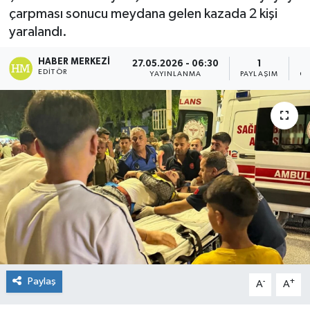
çarpması sonucu meydana gelen kazada 2 kişi
yaralandı.
HABER MERKEZI
27.05.2026 - 06:30
1
EDITÖR
YAYINLANMA
PAYLAŞIM
GÖ
Paylaş
-
+
A
A