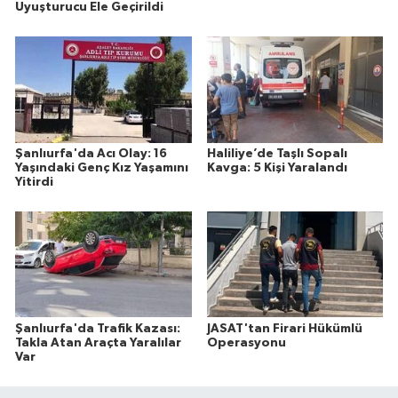
Uyuşturucu Ele Geçirildi
Şanlıurfa'da Acı Olay: 16
Haliliye’de Taşlı Sopalı
Yaşındaki Genç Kız Yaşamını
Kavga: 5 Kişi Yaralandı
Yitirdi
Şanlıurfa'da Trafik Kazası:
JASAT'tan Firari Hükümlü
Takla Atan Araçta Yaralılar
Operasyonu
Var