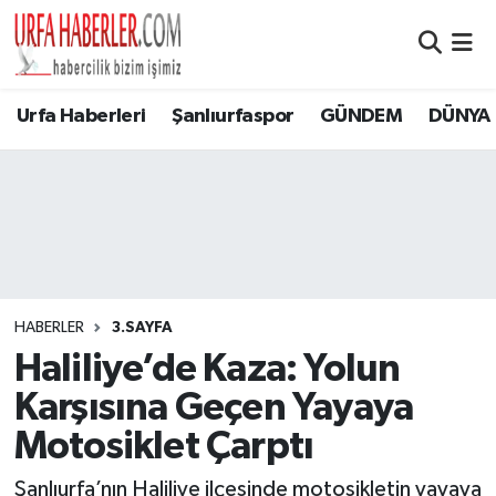
Şanlıurfa Nöbetçi Eczaneler
Urfa Haberleri
Şanlıurfaspor
GÜNDEM
DÜNYA
Şanlıurfa Hava Durumu
Şanlıurfa Namaz Vakitleri
Şanlıurfa Trafik Yoğunluk Haritası
Süper Lig Puan Durumu ve Fikstür
HABERLER
3.SAYFA
Haliliye’de Kaza: Yolun
Tüm Manşetler
Karşısına Geçen Yayaya
Son Dakika Haberleri
Motosiklet Çarptı
Haber Arşivi
Şanlıurfa’nın Haliliye ilçesinde motosikletin yayaya