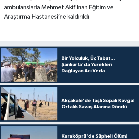
ambulanslarla Mehmet Akif İnan Eğitim ve
Araştırma Hastanesi’ne kaldırıldı
Bir Yolculuk, Üç Tabut...
Şanlıurfa'da Yürekleri
Dağlayan Acı Veda
Akçakale’de Taşlı Sopalı Kavga!
Ortalık Savaş Alanına Döndü
Karaköprü'de Şüpheli Ölüm!