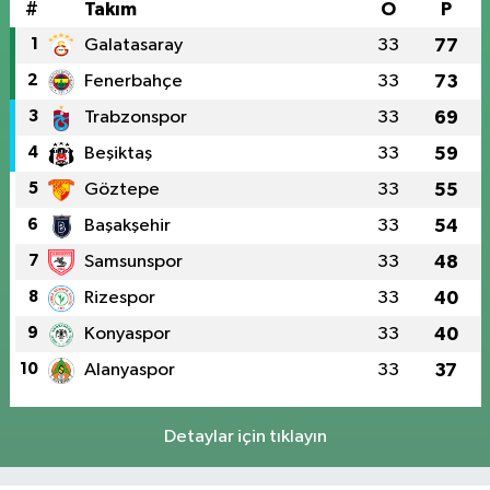
#
Takım
O
P
1
Galatasaray
33
77
2
Fenerbahçe
33
73
3
Trabzonspor
33
69
4
Beşiktaş
33
59
5
Göztepe
33
55
6
Başakşehir
33
54
7
Samsunspor
33
48
8
Rizespor
33
40
9
Konyaspor
33
40
10
Alanyaspor
33
37
Detaylar için tıklayın