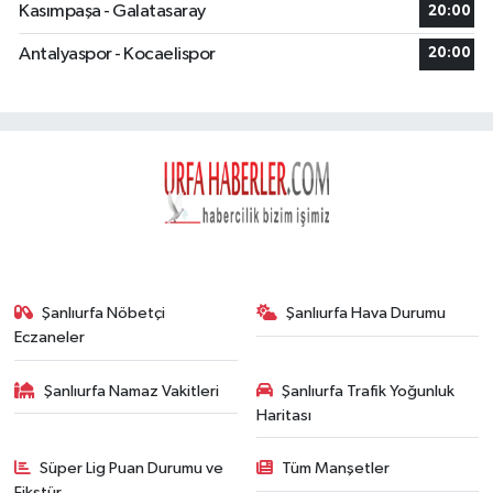
Kasımpaşa - Galatasaray
20:00
Antalyaspor - Kocaelispor
20:00
Şanlıurfa Nöbetçi
Şanlıurfa Hava Durumu
Eczaneler
Şanlıurfa Namaz Vakitleri
Şanlıurfa Trafik Yoğunluk
Haritası
Süper Lig Puan Durumu ve
Tüm Manşetler
Fikstür